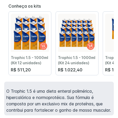
Conheça os kits
Trophic 1.5 - 1000ml
Trophic 1.5 - 1000ml
Trophi
(Kit 12 unidades)
(Kit 24 unidades)
(Kit 4 
R$ 511,20
R$ 1.022,40
R$ 17
O Trophic 1.5 é uma dieta enteral polimérica,
hipercalórica e normoprotéica. Sua fórmula é
composta por um exclusivo mix de proteínas, que
contribui para fortalecer o ganho de massa muscular.