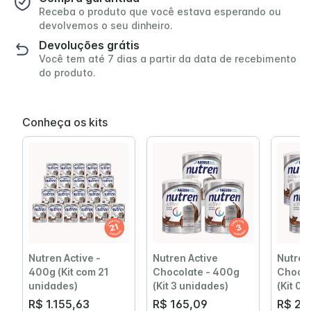
Receba o produto que você estava esperando ou
devolvemos o seu dinheiro.
Devoluções grátis
Você tem até 7 dias a partir da data de recebimento
do produto.
Conheça os kits
Nutren Active -
Nutren Active
Nutren
400g (Kit com 21
Chocolate - 400g
Chocol
unidades)
(Kit 3 unidades)
(Kit 0
R$ 1.155,63
R$ 165,09
R$ 22