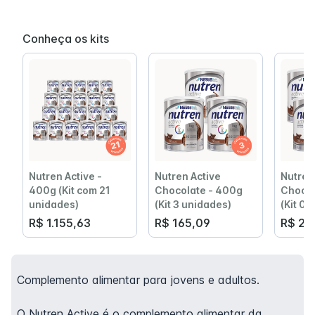
Conheça os kits
Nutren Active -
Nutren Active
Nutren
400g (Kit com 21
Chocolate - 400g
Chocol
unidades)
(Kit 3 unidades)
(Kit 0
R$ 1.155,63
R$ 165,09
R$ 22
Complemento alimentar para jovens e adultos.
O Nutren Active é o complemento alimentar da