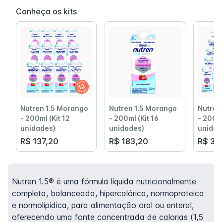
Conheça os kits
Nutren 1.5 Morango
Nutren 1.5 Morango
Nutren
- 200ml (Kit 12
- 200ml (Kit 16
- 200ml
unidades)
unidades)
unidad
R$ 137,20
R$ 183,20
R$ 34
Nutren 1.5® é uma fórmula líquida nutricionalmente
completa, balanceada, hipercalórica, normoproteica
e normolipídica, para alimentação oral ou enteral,
oferecendo uma fonte concentrada de calorias (1,5