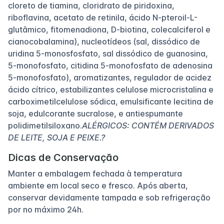
cloreto de tiamina, cloridrato de piridoxina,
riboflavina, acetato de retinila, ácido N-pteroil-L-
glutâmico, fitomenadiona, D-biotina, colecalciferol e
cianocobalamina), nucleotídeos (sal, dissódico de
uridina 5-monosfosfato, sal dissódico de guanosina,
5-monofosfato, citidina 5-monofosfato de adenosina
5-monofosfato), aromatizantes, regulador de acidez
ácido cítrico, estabilizantes celulose microcristalina e
carboximetilcelulose sódica, emulsificante lecitina de
soja, edulcorante sucralose, e antiespumante
polidimetilsiloxano.
ALÉRGICOS: CONTÉM DERIVADOS
DE LEITE, SOJA E PEIXE.?
Dicas de Conservação
Manter a embalagem fechada à temperatura
ambiente em local seco e fresco. Após aberta,
conservar devidamente tampada e sob refrigeração
por no máximo 24h.