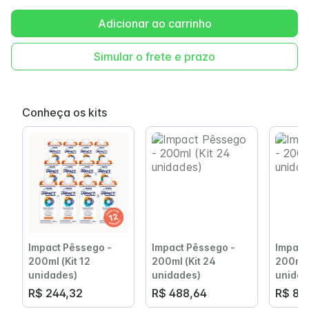
Adicionar ao carrinho
Simular o frete e prazo
Conheça os kits
Impact Pêssego -
Impact Pêssego -
Impact
200ml (Kit 12
200ml (Kit 24
200ml (
unidades)
unidades)
unidad
R$ 244,32
R$ 488,64
R$ 81