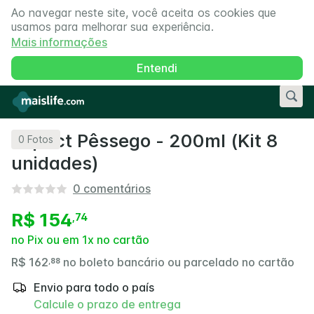
Ao navegar neste site, você aceita os cookies que
usamos para melhorar sua experiência.
Mais informações
Entendi
Impact Pêssego - 200ml (Kit 8
0
Fotos
unidades)
0
comentários
R$ 154
,
74
no Pix ou em 1x no cartão
R$ 162
no boleto bancário ou parcelado no cartão
,
88
Envio para todo o país
Calcule o prazo de entrega