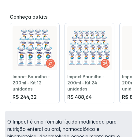
Conheça os kits
Impact Baunilha -
Impact Baunilha -
Impact
200ml - Kit 12
200ml - Kit 24
200ml -
unidades
unidades
unida
R$ 244,32
R$ 488,64
R$ 81
O Impact é uma fórmula líquida modificada para
nutrição enteral ou oral, normocalórica e
hiperproteica, desenvolvida especialmente para o