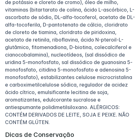
de potássio e cloreto de cromo), óleo de milho,
vitaminas (bitartarato de colina, ácido L-ascórbico, L-
ascorbato de sódio, DL-alfa-tocoferol, acetato de DL-
alfa-tocoferila, D-pantotenato de cálcio, cloridrato
de cloreto de tiamina, cloridrato de piridoxina,
acetato de retinila, riboflavina, ácido N-pteroil-L-
glutâmico, fitomenadiona, D-biotina, colecalciferol e
cianocobalamina), nucleotídeos, (sal dissódico de
uridina 5-monofosfato, sal dissódico de guanosina 5-
monofosfato, citidina 5-monofosfato e adenosina 5-
monofosfato), estabilizantes celulose microcristalina
e carboximetilcelulose sódica, regulador de acidez
ácido cítrico, emulsificante lecitina de soja,
aromatizantes, edulcorante sucralose e
antiespumante polidimetilsiloxano. ALÉRGICOS:
CONTÉM DERIVADOS DE LEITE, SOJA E PEIXE. NÃO
CONTÉM GLÚTEN.
Dicas de Conservação