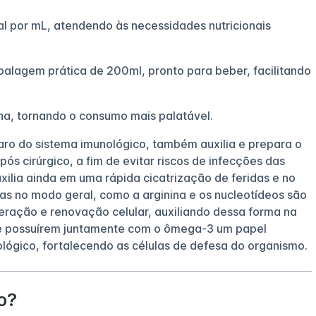
al por mL, atendendo às necessidades nutricionais
lagem prática de 200ml, pronto para beber, facilitando
na, tornando o consumo mais palatável.
aro do sistema imunológico, também auxilia e prepara o
ós cirúrgico, a fim de evitar riscos de infecções das
xilia ainda em uma rápida cicatrização de feridas e no
as no modo geral, como a arginina e os nucleotídeos são
eração e renovação celular, auxiliando dessa forma na
de possuírem juntamente com o ômega-3 um papel
ógico, fortalecendo as células de defesa do organismo.
o?