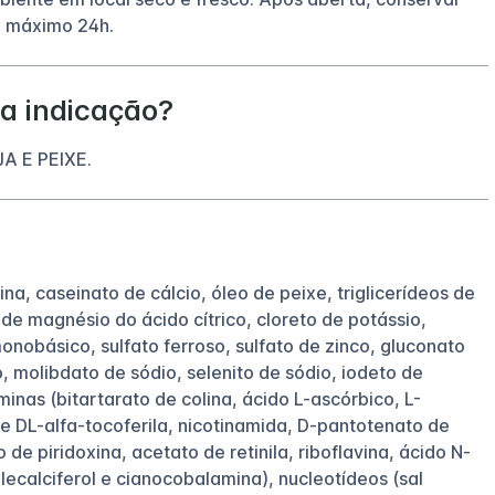
o máximo 24h.
a indicação?
A E PEIXE.
na, caseinato de cálcio, óleo de peixe, triglicerídeos de
 de magnésio do ácido cítrico, cloreto de potássio,
monobásico, sulfato ferroso, sulfato de zinco, gluconato
, molibdato de sódio, selenito de sódio, iodeto de
minas (bitartarato de colina, ácido L-ascórbico, L-
e DL-alfa-tocoferila, nicotinamida, D-pantotenato de
o de piridoxina, acetato de retinila, riboflavina, ácido N-
lecalciferol e cianocobalamina), nucleotídeos (sal