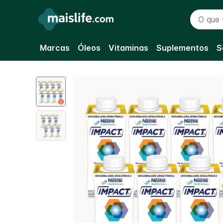
O que vo
Marcas
Óleos
Vitaminas
Suplementos
S