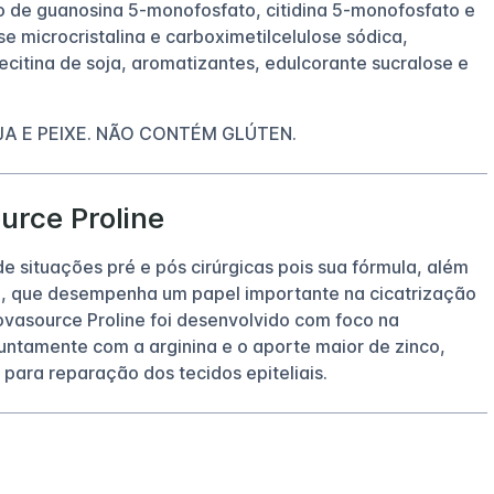
co de guanosina 5-monofosfato, citidina 5-monofosfato e
e microcristalina e carboximetilcelulose sódica,
lecitina de soja, aromatizantes, edulcorante sucralose e
JA E PEIXE. NÃO CONTÉM GLÚTEN.
urce Proline
e situações pré e pós cirúrgicas pois sua fórmula, além
3, que desempenha um papel importante na cicatrização
ovasource Proline foi desenvolvido com foco na
 juntamente com a arginina e o aporte maior de zinco,
 para reparação dos tecidos epiteliais.