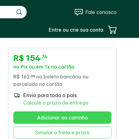
Fale conosco
Entre ou crie sua conta
R$ 154
,
74
no Pix ou em 1x no cartão
R$ 162
no boleto bancário ou
,
88
parcelado no cartão
Envio para todo o país
Calcule o prazo de entrega
Adicionar ao carrinho
Simular o frete e prazo