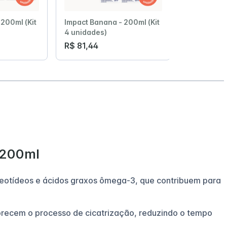
200ml (Kit
Impact Banana - 200ml (Kit
Impact Ban
4 unidades)
6 unidades
R$ 81,44
R$ 122,16
 200ml
leotídeos e ácidos graxos ômega-3, que contribuem para
vorecem o processo de cicatrização, reduzindo o tempo