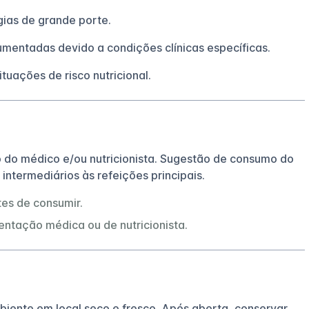
gias de grande porte.
umentadas devido a condições clínicas específicas.
uações de risco nutricional.
o do médico e/ou nutricionista. Sugestão de consumo do
 intermediários às refeições principais.
tes de consumir.
entação médica ou de nutricionista.
ente em local seco e fresco. Após aberta, conservar