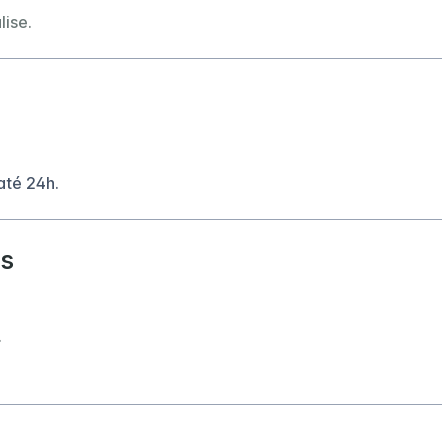
lise.
até 24h.
es
.