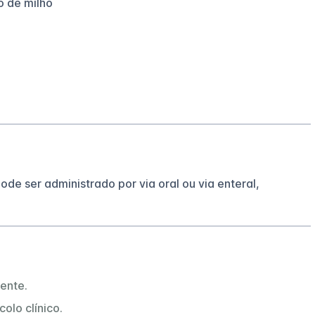
o de milho
de ser administrado por via oral ou via enteral,
ente.
olo clínico.