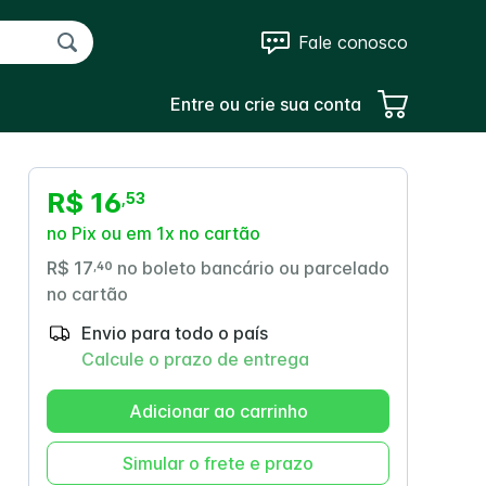
Fale conosco
Entre ou crie sua conta
R$ 16
,
53
no Pix ou em 1x no cartão
R$ 17
no boleto bancário ou parcelado
,
40
no cartão
Envio para todo o país
Calcule o prazo de entrega
Adicionar ao carrinho
Simular o frete e prazo